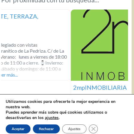
Por proximidad con tu búsqueda…
2mpINMOBILIARIA
Utilizamos cookies para ofrecerte la mejor experiencia en
nuestra web.
2mpINMOBILIARIA C/ Panaderos, 44 Local 2
656 185
Puedes aprender más sobre qué cookies utilizamos o
410
info@inmobiliaria2mp.es
De Lunes a viernes, de
desactivarlas en los
ajustes
.
9:00 a 14:00 y de 17:00 a 19:00 horas. Sábados, de 10:00 a
14:00 horas. Web: www.inmobiliaria2mp.es Facebook
Cerrar el banner de 
Aceptar
Rechazar
Ajustes
2mpinmobiliaria 2mpinmobiliaria en Instagram Twitter