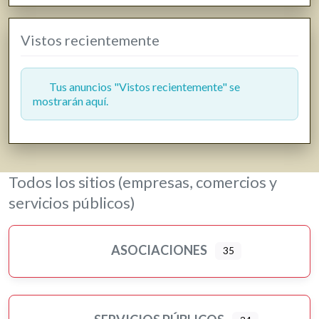
Gasóleo
Vistos recientemente
Gasolineras
Grúas
Hostelería y restauración
Tus anuncios "Vistos recientemente" se
mostrarán aquí.
Informática y telecomunicaciones
Inmobiliarias
Jardinería y viveros
Lavanderías
Todos los sitios (empresas, comercios y
Librerías, papelerías e impresión digital
servicios públicos)
Loterías
Moda, ropa y complementos
ASOCIACIONES
35
Motor
Murales artísticos
Ópticas
Peluquerías, belleza y estética