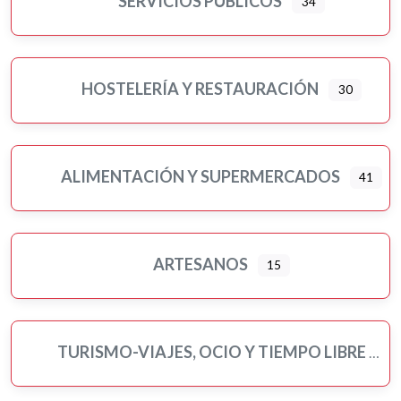
SERVICIOS PÚBLICOS
34
Pilates
Pintores
Psicología
HOSTELERÍA Y RESTAURACIÓN
30
Religiones
Residencias 3ª edad
Seguros
ALIMENTACIÓN Y SUPERMERCADOS
41
Servicios públicos
Ampliar sub-categorias
Tatuajes
Turismo-viajes, ocio y tiempo libre
ARTESANOS
15
Veterinarios/as y mascotas
Yoga
TURISMO-VIAJES, OCIO Y TIEMPO LIBRE