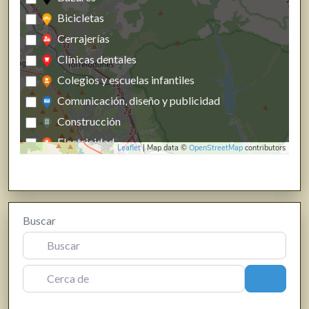
Bicicletas
Cerrajerías
Clínicas dentales
Colegios y escuelas infantiles
Comunicación, diseño y publicidad
Construcción
Electricidad
Leaflet
| Map data ©
OpenStreetMap
contributors
Energías renovables, calefacción y fontanería
Estanco
Farmacias, parafarmacias y herbolarios
Buscar
Ferreterías
Fisioterapia
Floristerías
Cerca de
Buscar
Fotografía y producción audiovisual
Frutas y verduras