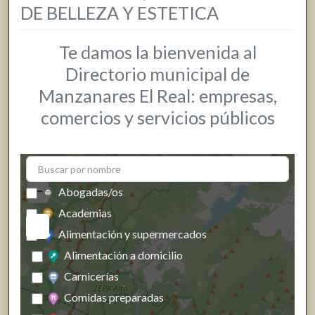
DE BELLEZA Y ESTETICA
Te damos la bienvenida al
Directorio municipal de
Manzanares El Real: empresas,
comercios y servicios públicos
+
−
Abogadas/os
Academias
Alimentación y supermercados
Alimentación a domicilio
Carnicerías
Comidas preparadas