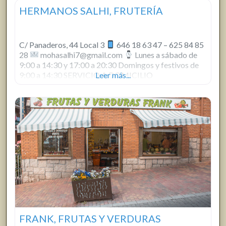
HERMANOS SALHI, FRUTERÍA
C/ Panaderos, 44 Local 3
646 18 63 47 – 625 84 85
28
mohasalhi7@gmail.com
Lunes a sábado de
9:00 a 14:30 y 17:00 a 20:30 Domingos y festivos de
9:00 a 14:30 SERVICIO A DOMICILIO
Leer más...
FRANK, FRUTAS Y VERDURAS