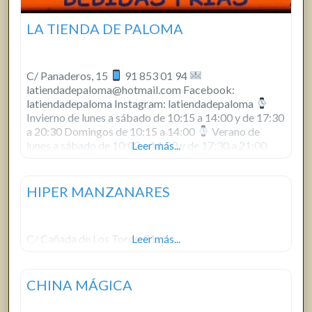
LA TIENDA DE PALOMA
C/ Panaderos, 15
91 853 01 94
latiendadepaloma@hotmail.com Facebook:
latiendadepaloma Instagram: latiendadepaloma
Invierno de lunes a sábado de 10:15 a 14:00 y de 17:30
a 20:30 Domingos de 10:15 a 14:00
Verano de
lunes a sábado de 10:00 a 14:00 y de 17:30 a 21:00
Leer más...
Domingos de 10:00 a 14:00 SERVICIO A
DOMICILIO/Pedidos: Tarta de chuches o
HIPER MANZANARES
C/ Cañada de Los Toros, 21
Leer más...
CHINA MÁGICA