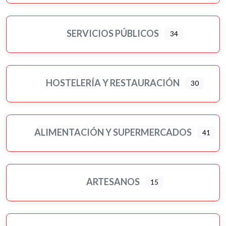
Murales artísticos
Ópticas
Peluquerías, belleza y estética
SERVICIOS PÚBLICOS
34
Pilates
Pintores
Psicología
HOSTELERÍA Y RESTAURACIÓN
30
Religiones
Residencias 3ª edad
Seguros
ALIMENTACIÓN Y SUPERMERCADOS
41
Servicios públicos
Ampliar sub-categorias
Tatuajes
Turismo-viajes, ocio y tiempo libre
ARTESANOS
15
Veterinarios/as y mascotas
Yoga