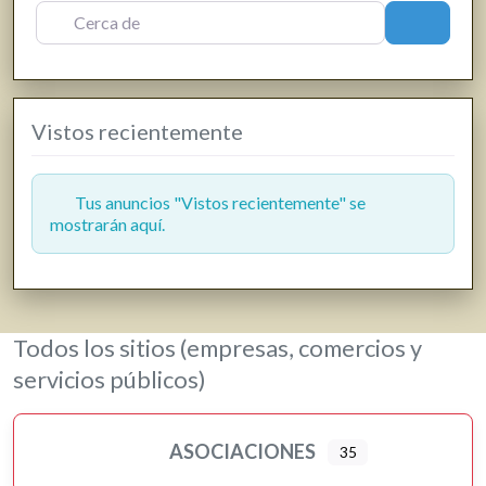
Floristerías
Cerca de
Buscar
Fotografía y producción audiovisual
Frutas y verduras
Gasóleo
Vistos recientemente
Gasolineras
Grúas
Hostelería y restauración
Tus anuncios "Vistos recientemente" se
mostrarán aquí.
Informática y telecomunicaciones
Inmobiliarias
Jardinería y viveros
Lavanderías
Todos los sitios (empresas, comercios y
Librerías, papelerías e impresión digital
servicios públicos)
Loterías
Moda, ropa y complementos
ASOCIACIONES
35
Motor