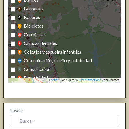
Barberías
Bazares
Bicicletas
Cerrajerías
Clínicas dentales
Colegios y escuelas infantiles
Comunicación, diseño y publicidad
Construcción
Electricidad
Leaflet
| Map data ©
OpenStreetMap
contributors
Energías renovables, calefacción y fontanería
Estanco
Farmacias, parafarmacias y herbolarios
Buscar
Ferreterías
Fisioterapia