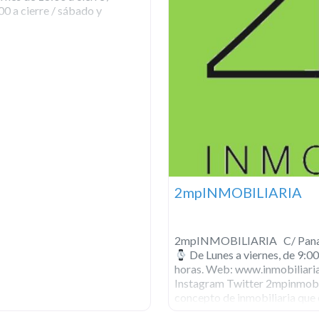
00 a cierre / sábado y
2mpINMOBILIARIA
2mpINMOBILIARIA C/ Panad
De Lunes a viernes, de 9:00
horas. Web: www.inmobiliari
Instagram Twitter 2mpinmobil
concepto de inmobiliaria que