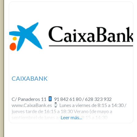
CAIXABANK
C/ Panaderos 11
91 842 61 80 / 628 323 932
www.CaixaBank.es
Lunes a viernes de 8:15 a 14:30 /
jueves tarde de 16:15 a 18:30 Verano (de mayo a
septiembre) de lunes a viernes de 8:15 a 14:30
Leer más...