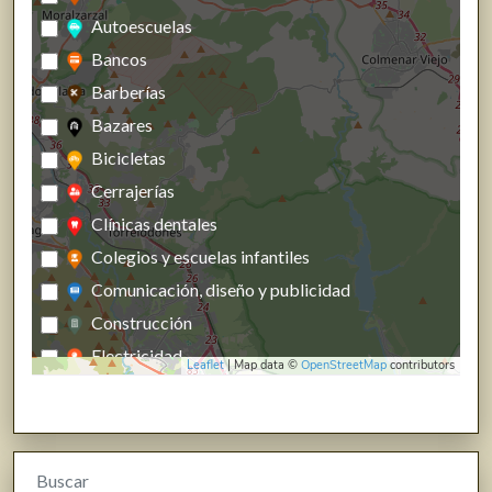
Autoescuelas
Bancos
Barberías
Bazares
Bicicletas
Cerrajerías
Clínicas dentales
Colegios y escuelas infantiles
Comunicación, diseño y publicidad
Construcción
Electricidad
Leaflet
| Map data ©
OpenStreetMap
contributors
Energías renovables, calefacción y fontanería
Estanco
Farmacias, parafarmacias y herbolarios
Buscar
Ferreterías