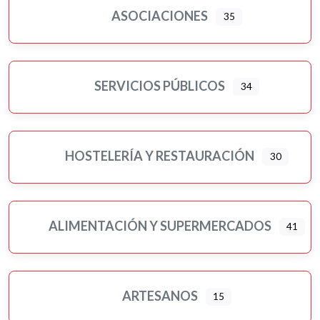
ASOCIACIONES
35
Motor
Murales artísticos
Ópticas
Peluquerías, belleza y estética
SERVICIOS PÚBLICOS
34
Pilates
Pintores
Psicología
HOSTELERÍA Y RESTAURACIÓN
30
Religiones
Residencias 3ª edad
Seguros
ALIMENTACIÓN Y SUPERMERCADOS
41
Servicios públicos
Ampliar sub-categorias
Tatuajes
Turismo-viajes, ocio y tiempo libre
ARTESANOS
15
Veterinarios/as y mascotas
Yoga