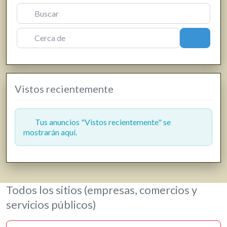
Fisioterapia
Floristerías
Cerca de
Buscar
Fotografía y producción audiovisual
Frutas y verduras
Gasóleo
Vistos recientemente
Gasolineras
Grúas
Hostelería y restauración
Tus anuncios "Vistos recientemente" se
mostrarán aquí.
Informática y telecomunicaciones
Inmobiliarias
Jardinería y viveros
Lavanderías
Todos los sitios (empresas, comercios y
Librerías, papelerías e impresión digital
servicios públicos)
Loterías
Moda, ropa y complementos