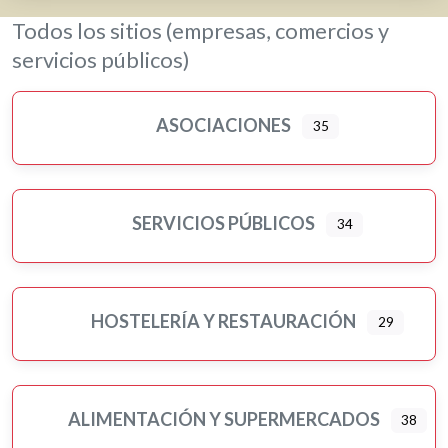
Lavanderías
Todos los sitios (empresas, comercios y
Librerías, papelerías e impresión digital
servicios públicos)
Loterías
Moda, ropa y complementos
ASOCIACIONES
35
Motor
Murales artísticos
Ópticas
Peluquerías, belleza y estética
SERVICIOS PÚBLICOS
34
Pilates
Pintores
Psicología
HOSTELERÍA Y RESTAURACIÓN
29
Religiones
Residencias 3ª edad
Seguros
ALIMENTACIÓN Y SUPERMERCADOS
38
Servicios públicos
Ampliar sub-categorias