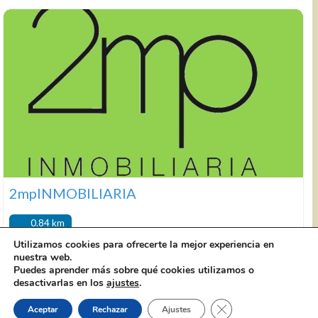
2mpINMOBILIARIA
0.84 km
Utilizamos cookies para ofrecerte la mejor experiencia en
nuestra web.
2mpINMOBILIARIA C/ Panaderos, 44 Local 2
656 185
Puedes aprender más sobre qué cookies utilizamos o
410
info@inmobiliaria2mp.es
De Lunes a viernes, de
desactivarlas en los
ajustes
.
9:00 a 14:00 y de 17:00 a 19:00 horas. Sábados, de 10:00 a
14:00 horas. Web: www.inmobiliaria2mp.es Facebook
Cerrar el banner de 
Aceptar
Rechazar
Ajustes
2mpinmobiliaria 2mpinmobiliaria en Instagram Twitter