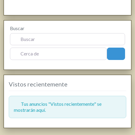
Energías renovables, calefacción y fontanería
Estanco
Farmacias, parafarmacias y herbolarios
Buscar
Ferreterías
Fisioterapia
Floristerías
Cerca de
Buscar
Fotografía y producción audiovisual
Frutas y verduras
Gasóleo
Vistos recientemente
Gasolineras
Grúas
Hostelería y restauración
Tus anuncios "Vistos recientemente" se
mostrarán aquí.
Informática y telecomunicaciones
Inmobiliarias
Jardinería y viveros