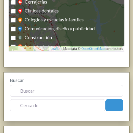
Cerrajerías
Clínicas dentales
Colegios y escuelas infantiles
Comunicación, diseño y publicidad
Construcción
Electricidad
Leaflet
| Map data ©
OpenStreetMap
contributors
Energías renovables, calefacción y fontanería
Estanco
Farmacias, parafarmacias y herbolarios
Buscar
Ferreterías
Fisioterapia
Floristerías
Cerca de
Buscar
Fotografía y producción audiovisual
Frutas y verduras
Gasóleo