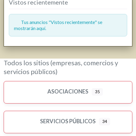
Vistos recientemente
Gasolineras
Grúas
Hostelería y restauración
Tus anuncios "Vistos recientemente" se
mostrarán aquí.
Informática y telecomunicaciones
Inmobiliarias
Jardinería y viveros
Lavanderías
Todos los sitios (empresas, comercios y
Librerías, papelerías e impresión digital
servicios públicos)
Loterías
Moda, ropa y complementos
ASOCIACIONES
35
Motor
Murales artísticos
Ópticas
Peluquerías, belleza y estética
SERVICIOS PÚBLICOS
34
Pilates