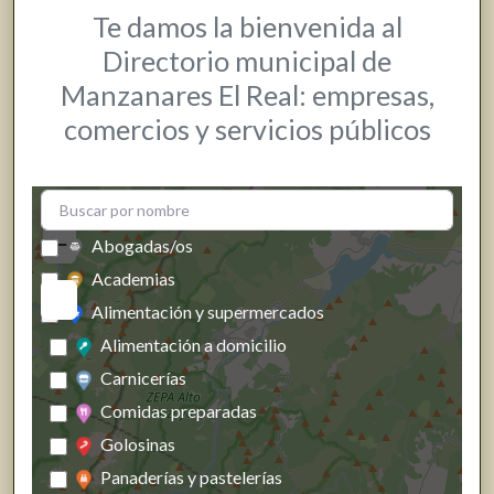
Te damos la bienvenida al
Directorio municipal de
Manzanares El Real: empresas,
comercios y servicios públicos
+
−
Abogadas/os
Academias
Alimentación y supermercados
Alimentación a domicilio
Carnicerías
Comidas preparadas
Golosinas
Panaderías y pastelerías