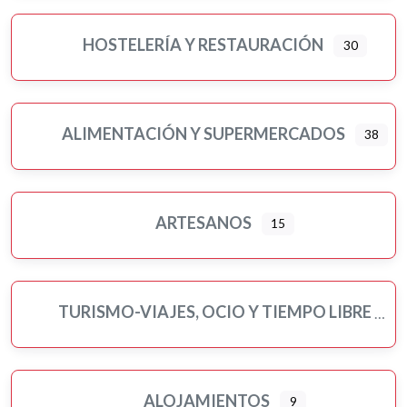
Pintores
Psicología
HOSTELERÍA Y RESTAURACIÓN
30
Religiones
Residencias 3ª edad
Seguros
ALIMENTACIÓN Y SUPERMERCADOS
38
Servicios públicos
Ampliar sub-categorias
Tatuajes
Turismo-viajes, ocio y tiempo libre
ARTESANOS
15
Veterinarios/as y mascotas
Yoga
TURISMO-VIAJES, OCIO Y TIEMPO LIBRE
ALOJAMIENTOS
9