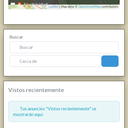
Electricidad
Leaflet
| Map data ©
OpenStreetMap
contributors
Energías renovables, calefacción y fontanería
Estanco
Farmacias, parafarmacias y herbolarios
Buscar
Ferreterías
Fisioterapia
Floristerías
Cerca de
Buscar
Fotografía y producción audiovisual
Frutas y verduras
Gasóleo
Vistos recientemente
Gasolineras
Grúas
Hostelería y restauración
Tus anuncios "Vistos recientemente" se
mostrarán aquí.
Informática y telecomunicaciones
Inmobiliarias