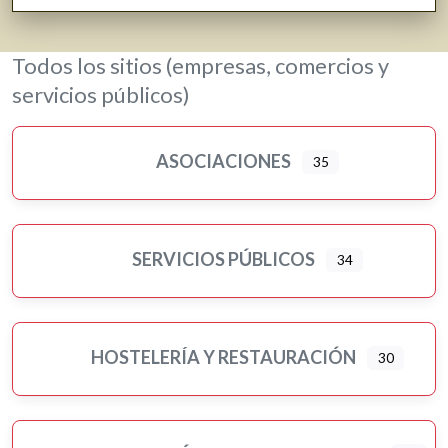
Jardinería y viveros
Lavanderías
Todos los sitios (empresas, comercios y
Librerías, papelerías e impresión digital
servicios públicos)
Loterías
Moda, ropa y complementos
ASOCIACIONES
35
Motor
Murales artísticos
Ópticas
Peluquerías, belleza y estética
SERVICIOS PÚBLICOS
34
Pilates
Pintores
Psicología
HOSTELERÍA Y RESTAURACIÓN
30
Religiones
Residencias 3ª edad
Seguros