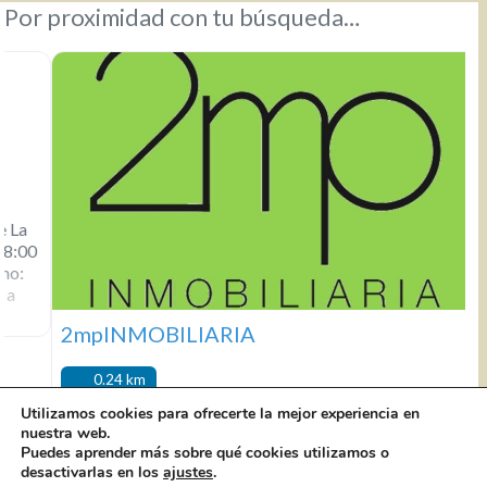
Por proximidad con tu búsqueda…
2mpINMOBILIARIA
0.24 km
Utilizamos cookies para ofrecerte la mejor experiencia en
nuestra web.
2mpINMOBILIARIA C/ Panaderos, 44 Local 2
656 185
Puedes aprender más sobre qué cookies utilizamos o
410
info@inmobiliaria2mp.es
De Lunes a viernes, de
desactivarlas en los
ajustes
.
9:00 a 14:00 y de 17:00 a 19:00 horas. Sábados, de 10:00 a