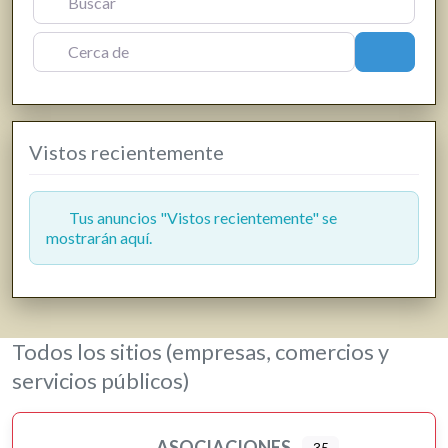
Fisioterapia
Floristerías
Cerca de
Buscar
Fotografía y producción audiovisual
Frutas y verduras
Gasóleo
Vistos recientemente
Gasolineras
Grúas
Hostelería y restauración
Tus anuncios "Vistos recientemente" se
mostrarán aquí.
Informática y telecomunicaciones
Inmobiliarias
Jardinería y viveros
Lavanderías
Todos los sitios (empresas, comercios y
Librerías, papelerías e impresión digital
servicios públicos)
Loterías
Moda, ropa y complementos
ASOCIACIONES
35