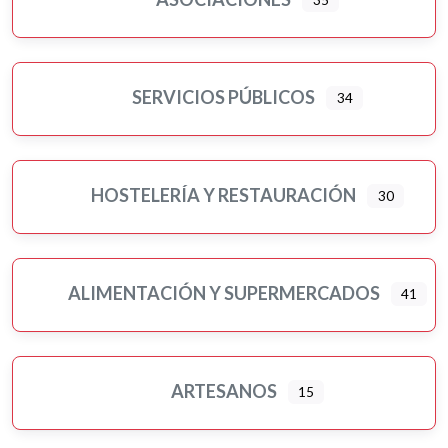
Motor
Murales artísticos
Ópticas
Peluquerías, belleza y estética
SERVICIOS PÚBLICOS
34
Pilates
Pintores
Psicología
HOSTELERÍA Y RESTAURACIÓN
30
Religiones
Residencias 3ª edad
Seguros
ALIMENTACIÓN Y SUPERMERCADOS
41
Servicios públicos
Ampliar sub-categorias
Tatuajes
Turismo-viajes, ocio y tiempo libre
ARTESANOS
15
Veterinarios/as y mascotas
Yoga