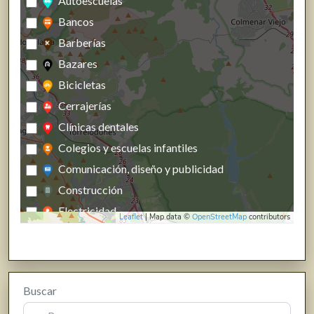
Autoescuelas
Bancos
Barberías
Bazares
Bicicletas
Cerrajerías
Clínicas dentales
Colegios y escuelas infantiles
Comunicación, diseño y publicidad
Construcción
Electricidad
Leaflet
| Map data ©
OpenStreetMap
contributors
Energías renovables, calefacción y fontanería
Estanco
Farmacias, parafarmacias y herbolarios
Buscar
Ferreterías