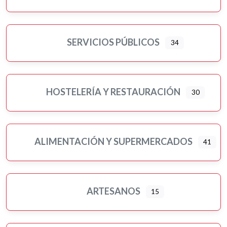
Murales artísticos
Ópticas
Peluquerías, belleza y estética
SERVICIOS PÚBLICOS
34
Pilates
Pintores
Psicología
HOSTELERÍA Y RESTAURACIÓN
30
Religiones
Residencias 3ª edad
Seguros
ALIMENTACIÓN Y SUPERMERCADOS
41
Servicios públicos
Ampliar sub-categorias
Tatuajes
Turismo-viajes, ocio y tiempo libre
ARTESANOS
15
Veterinarios/as y mascotas
Yoga