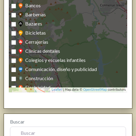
Bancos
Barberías
Bazares
Bicicletas
Cerrajerías
Clínicas dentales
Colegios y escuelas infantiles
Comunicación, diseño y publicidad
Construcción
Electricidad
Leaflet
| Map data ©
OpenStreetMap
contributors
Energías renovables, calefacción y fontanería
Estanco
Farmacias, parafarmacias y herbolarios
Buscar
Ferreterías
Fisioterapia