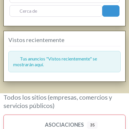
Floristerías
Cerca de
Buscar
Fotografía y producción audiovisual
Frutas y verduras
Gasóleo
Vistos recientemente
Gasolineras
Grúas
Hostelería y restauración
Tus anuncios "Vistos recientemente" se
mostrarán aquí.
Informática y telecomunicaciones
Inmobiliarias
Jardinería y viveros
Lavanderías
Todos los sitios (empresas, comercios y
Librerías, papelerías e impresión digital
servicios públicos)
Loterías
Moda, ropa y complementos
ASOCIACIONES
35
Motor