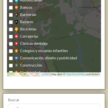
Bancos
Barberías
Bazares
Bicicletas
Cerrajerías
Clínicas dentales
Colegios y escuelas infantiles
Comunicación, diseño y publicidad
Construcción
Electricidad
Leaflet
| Map data ©
OpenStreetMap
contributors
Energías renovables, calefacción y fontanería
Estanco
Farmacias, parafarmacias y herbolarios
Buscar
Ferreterías