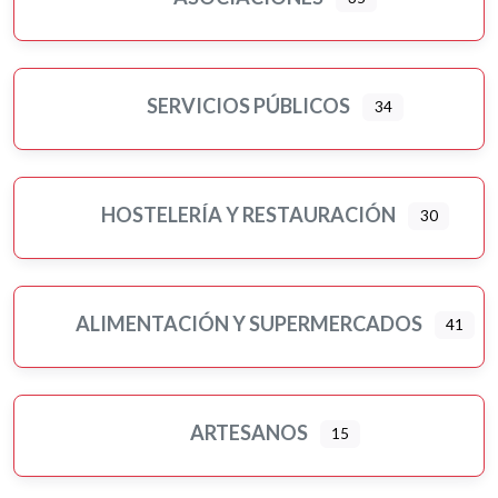
Motor
Murales artísticos
Ópticas
Peluquerías, belleza y estética
SERVICIOS PÚBLICOS
34
Pilates
Pintores
Psicología
HOSTELERÍA Y RESTAURACIÓN
30
Religiones
Residencias 3ª edad
Seguros
ALIMENTACIÓN Y SUPERMERCADOS
41
Servicios públicos
Ampliar sub-categorias
Tatuajes
Turismo-viajes, ocio y tiempo libre
ARTESANOS
15
Veterinarios/as y mascotas
Yoga