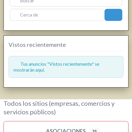
Fisioterapia
Floristerías
Cerca de
Buscar
Fotografía y producción audiovisual
Frutas y verduras
Gasóleo
Vistos recientemente
Gasolineras
Grúas
Hostelería y restauración
Tus anuncios "Vistos recientemente" se
mostrarán aquí.
Informática y telecomunicaciones
Inmobiliarias
Jardinería y viveros
Lavanderías
Todos los sitios (empresas, comercios y
Librerías, papelerías e impresión digital
servicios públicos)
Loterías
Moda, ropa y complementos
ASOCIACIONES
35