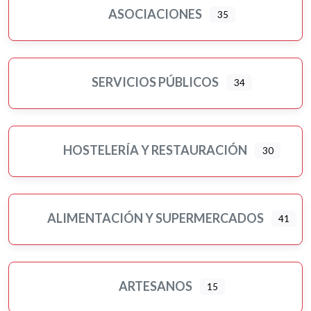
ASOCIACIONES
35
Motor
Murales artísticos
Ópticas
Peluquerías, belleza y estética
SERVICIOS PÚBLICOS
34
Pilates
Pintores
Psicología
HOSTELERÍA Y RESTAURACIÓN
30
Religiones
Residencias 3ª edad
Seguros
ALIMENTACIÓN Y SUPERMERCADOS
41
Servicios públicos
Ampliar sub-categorias
Tatuajes
Turismo-viajes, ocio y tiempo libre
ARTESANOS
15
Veterinarios/as y mascotas
Yoga