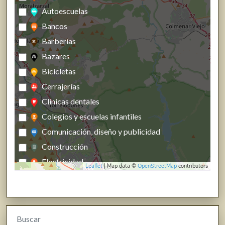
Autoescuelas
Bancos
Barberías
Bazares
Bicicletas
Cerrajerías
Clínicas dentales
Colegios y escuelas infantiles
Comunicación, diseño y publicidad
Construcción
Electricidad
Leaflet
| Map data ©
OpenStreetMap
contributors
Energías renovables, calefacción y fontanería
Estanco
Farmacias, parafarmacias y herbolarios
Buscar
Ferreterías