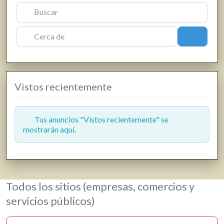
Fisioterapia
Floristerías
Cerca de
Buscar
Fotografía y producción audiovisual
Frutas y verduras
Gasóleo
Vistos recientemente
Gasolineras
Grúas
Hostelería y restauración
Tus anuncios "Vistos recientemente" se
mostrarán aquí.
Informática y telecomunicaciones
Inmobiliarias
Jardinería y viveros
Lavanderías
Todos los sitios (empresas, comercios y
Librerías, papelerías e impresión digital
servicios públicos)
Loterías
Moda, ropa y complementos