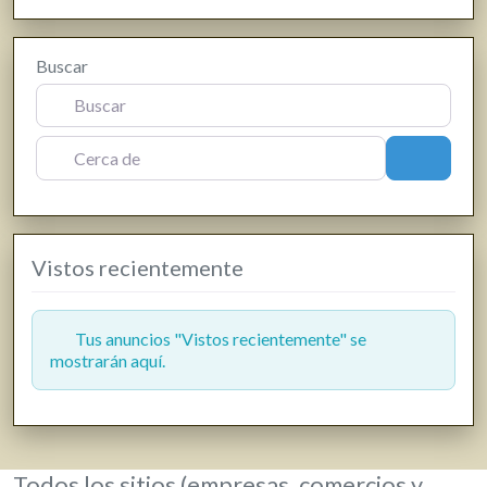
Estanco
Farmacias, parafarmacias y herbolarios
Buscar
Ferreterías
Fisioterapia
Floristerías
Cerca de
Buscar
Fotografía y producción audiovisual
Frutas y verduras
Gasóleo
Vistos recientemente
Gasolineras
Grúas
Hostelería y restauración
Tus anuncios "Vistos recientemente" se
mostrarán aquí.
Informática y telecomunicaciones
Inmobiliarias
Jardinería y viveros
Lavanderías
Todos los sitios (empresas, comercios y