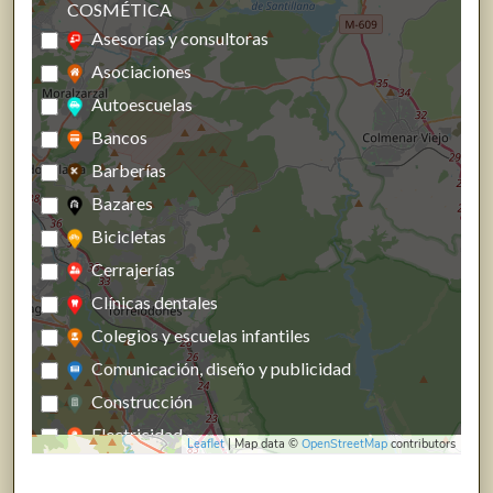
COSMÉTICA
Asesorías y consultoras
Asociaciones
Autoescuelas
Bancos
Barberías
Bazares
Bicicletas
Cerrajerías
Clínicas dentales
Colegios y escuelas infantiles
Comunicación, diseño y publicidad
Construcción
Electricidad
Leaflet
| Map data ©
OpenStreetMap
contributors
Energías renovables, calefacción y fontanería