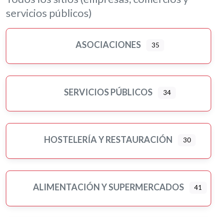
Librerías, papelerías e impresión digital
servicios públicos)
Loterías
Moda, ropa y complementos
ASOCIACIONES
35
Motor
Murales artísticos
Ópticas
Peluquerías, belleza y estética
SERVICIOS PÚBLICOS
34
Pilates
Pintores
Psicología
HOSTELERÍA Y RESTAURACIÓN
30
Religiones
Residencias 3ª edad
Seguros
ALIMENTACIÓN Y SUPERMERCADOS
41
Servicios públicos
Ampliar sub-categorias
Tatuajes