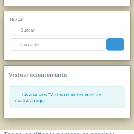
Estanco
Farmacias, parafarmacias y herbolarios
Buscar
Ferreterías
Fisioterapia
Floristerías
Cerca de
Buscar
Fotografía y producción audiovisual
Frutas y verduras
Gasóleo
Vistos recientemente
Gasolineras
Grúas
Hostelería y restauración
Tus anuncios "Vistos recientemente" se
mostrarán aquí.
Informática y telecomunicaciones
Inmobiliarias
Jardinería y viveros
Lavanderías