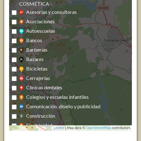
COSMÉTICA
Asesorías y consultoras
Asociaciones
Autoescuelas
Bancos
Barberías
Bazares
Bicicletas
Cerrajerías
Clínicas dentales
Colegios y escuelas infantiles
Comunicación, diseño y publicidad
Construcción
Electricidad
Leaflet
| Map data ©
OpenStreetMap
contributors
Energías renovables, calefacción y fontanería