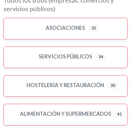
Todos los sitios (empresas, comercios y
Librerías, papelerías e impresión digital
servicios públicos)
Loterías
Moda, ropa y complementos
ASOCIACIONES
35
Motor
Murales artísticos
Ópticas
Peluquerías, belleza y estética
SERVICIOS PÚBLICOS
34
Pilates
Pintores
Psicología
HOSTELERÍA Y RESTAURACIÓN
30
Religiones
Residencias 3ª edad
Seguros
ALIMENTACIÓN Y SUPERMERCADOS
41
Servicios públicos
Ampliar sub-categorias
Tatuajes