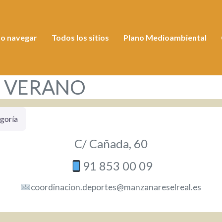
o navegar
Todos los sitios
Plano Medioambiental
E VERANO
goría
C/ Cañada, 60
91 853 00 09
coordinacion.deportes@manzanareselreal.es