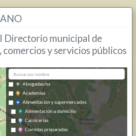
RANO
l Directorio municipal de
comercios y servicios públicos
Abogadas/os
Academias
Alimentación y supermercados
Alimentación a domicilio
Carnicerías
Comidas preparadas