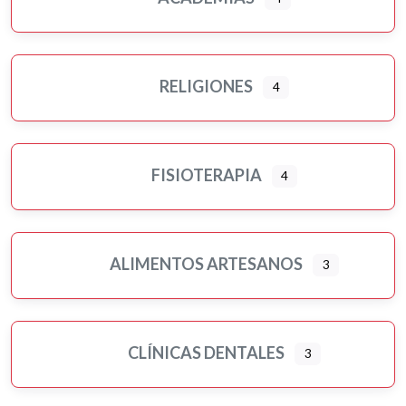
Pilates
Pintores
Psicología
RELIGIONES
4
Religiones
Residencias 3ª edad
Seguros
FISIOTERAPIA
Servicios públicos
4
Tatuajes
Turismo-viajes, ocio y tiempo libre
Veterinarios/as y mascotas
ALIMENTOS ARTESANOS
3
Yoga
CLÍNICAS DENTALES
3