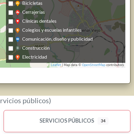
Bicicletas
Cerrajerías
Clínicas dentales
Colegios y escuelas infantiles
Comunicación, diseño y publicidad
Construcción
Electricidad
Leaflet
| Map data ©
OpenStreetMap
contributors
Energías renovables, calefacción y fontanería
Estanco
Farmacias, parafarmacias y herbolarios
Ferreterías
rvicios públicos)
Fisioterapia
Floristerías
Fotografía y producción audiovisual
SERVICIOS PÚBLICOS
34
Frutas y verduras