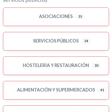
Loterías
Moda, ropa y complementos
ASOCIACIONES
35
Motor
Murales artísticos
Ópticas
Peluquerías, belleza y estética
SERVICIOS PÚBLICOS
34
Pilates
Pintores
Psicología
HOSTELERÍA Y RESTAURACIÓN
30
Religiones
Residencias 3ª edad
Seguros
ALIMENTACIÓN Y SUPERMERCADOS
41
Servicios públicos
Ampliar sub-categorias
Tatuajes
Turismo-viajes, ocio y tiempo libre