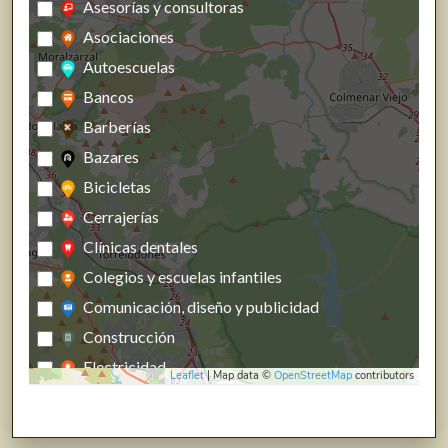
Asesorías y consultoras
Asociaciones
Autoescuelas
Bancos
Barberías
Bazares
Bicicletas
Cerrajerías
Clínicas dentales
Colegios y escuelas infantiles
Comunicación, diseño y publicidad
Construcción
Electricidad
Leaflet
| Map data ©
OpenStreetMap
contributors
Energías renovables, calefacción y fontanería
Estanco