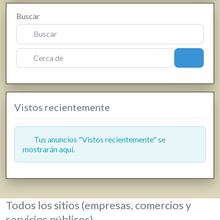
Farmacias, parafarmacias y herbolarios
Buscar
Ferreterías
Fisioterapia
Floristerías
Cerca de
Buscar
Fotografía y producción audiovisual
Frutas y verduras
Gasóleo
Vistos recientemente
Gasolineras
Grúas
Hostelería y restauración
Tus anuncios "Vistos recientemente" se
mostrarán aquí.
Informática y telecomunicaciones
Inmobiliarias
Jardinería y viveros
Lavanderías
Todos los sitios (empresas, comercios y
Librerías, papelerías e impresión digital
servicios públicos)