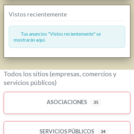
Gasóleo
Vistos recientemente
Gasolineras
Grúas
Hostelería y restauración
Tus anuncios "Vistos recientemente" se
mostrarán aquí.
Informática y telecomunicaciones
Inmobiliarias
Jardinería y viveros
Lavanderías
Todos los sitios (empresas, comercios y
Librerías, papelerías e impresión digital
servicios públicos)
Loterías
Moda, ropa y complementos
ASOCIACIONES
35
Motor
Murales artísticos
Ópticas
Peluquerías, belleza y estética
SERVICIOS PÚBLICOS
34