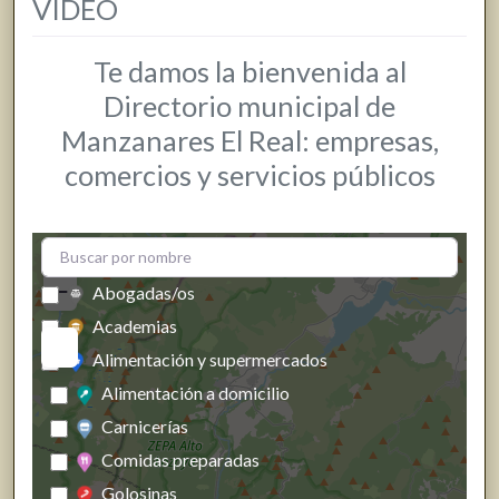
VIDEO
Te damos la bienvenida al
Directorio municipal de
Manzanares El Real: empresas,
comercios y servicios públicos
+
−
Abogadas/os
Academias
Alimentación y supermercados
Alimentación a domicilio
Carnicerías
Comidas preparadas
Golosinas