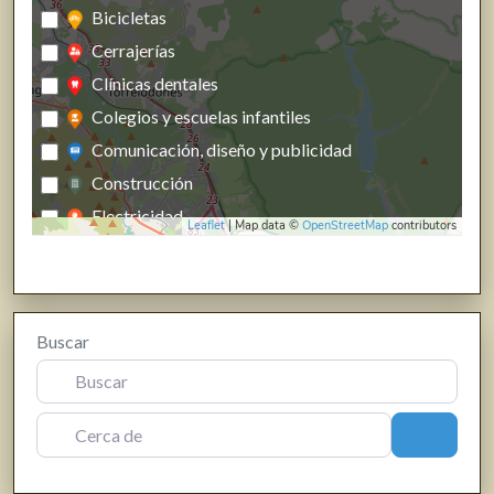
Bicicletas
Cerrajerías
Clínicas dentales
Colegios y escuelas infantiles
Comunicación, diseño y publicidad
Construcción
Electricidad
Leaflet
| Map data ©
OpenStreetMap
contributors
Energías renovables, calefacción y fontanería
Estanco
Farmacias, parafarmacias y herbolarios
Buscar
Ferreterías
Fisioterapia
Floristerías
Cerca de
Buscar
Fotografía y producción audiovisual
Frutas y verduras