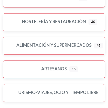
Pilates
Pintores
Psicología
HOSTELERÍA Y RESTAURACIÓN
30
Religiones
Residencias 3ª edad
Seguros
ALIMENTACIÓN Y SUPERMERCADOS
41
Servicios públicos
Ampliar sub-categorias
Tatuajes
Turismo-viajes, ocio y tiempo libre
ARTESANOS
15
Veterinarios/as y mascotas
Yoga
TURISMO-VIAJES, OCIO Y TIEMPO LIBRE