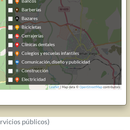
Bancos
Barberías
Bazares
Bicicletas
Cerrajerías
Clínicas dentales
Colegios y escuelas infantiles
Comunicación, diseño y publicidad
Construcción
Electricidad
Leaflet
| Map data ©
OpenStreetMap
contributors
Energías renovables, calefacción y fontanería
Estanco
Farmacias, parafarmacias y herbolarios
Ferreterías
rvicios públicos)
Fisioterapia