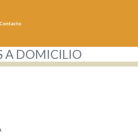
Contacto
S A DOMICILIO
A