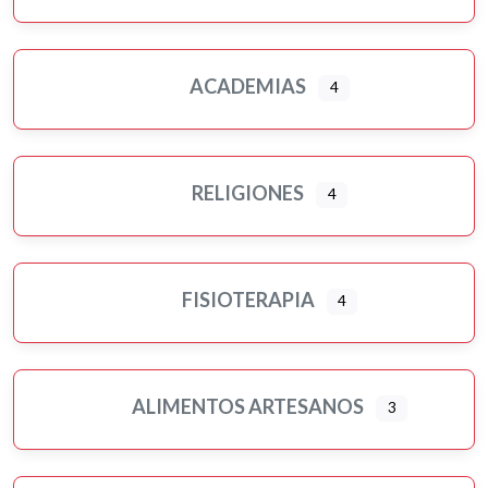
Murales artísticos
Ópticas
Peluquerías, belleza y estética
ACADEMIAS
4
Pilates
Pintores
Psicología
RELIGIONES
4
Religiones
Residencias 3ª edad
Seguros
FISIOTERAPIA
Servicios públicos
4
Tatuajes
Turismo-viajes, ocio y tiempo libre
Veterinarios/as y mascotas
ALIMENTOS ARTESANOS
3
Yoga