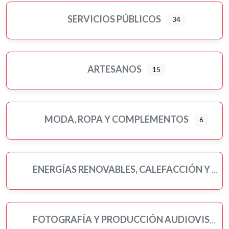
Floristerías
Fotografía y producción audiovisual
SERVICIOS PÚBLICOS
34
Frutas y verduras
Gasóleo
Gasolineras
ARTESANOS
15
Grúas
Hostelería y restauración
Informática y telecomunicaciones
MODA, ROPA Y COMPLEMENTOS
6
Inmobiliarias
Jardinería y viveros
Lavanderías
ENERGÍAS RENOVABLES, CALEFACCIÓN Y FONTANERÍA
Librerías, papelerías e impresión digital
Loterías
Moda, ropa y complementos
Motor
FOTOGRAFÍA Y PRODUCCIÓN AUDIOVISUAL