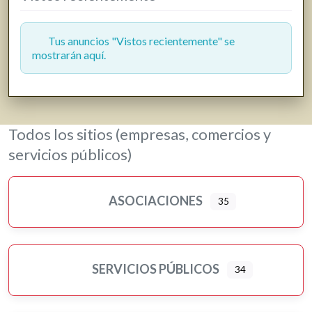
Grúas
Hostelería y restauración
Tus anuncios "Vistos recientemente" se
mostrarán aquí.
Informática y telecomunicaciones
Inmobiliarias
Jardinería y viveros
Lavanderías
Todos los sitios (empresas, comercios y
Librerías, papelerías e impresión digital
servicios públicos)
Loterías
Moda, ropa y complementos
ASOCIACIONES
35
Motor
Murales artísticos
Ópticas
Peluquerías, belleza y estética
SERVICIOS PÚBLICOS
34
Pilates
Pintores