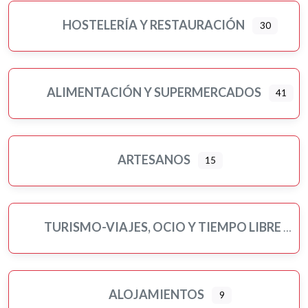
Psicología
HOSTELERÍA Y RESTAURACIÓN
30
Religiones
Residencias 3ª edad
Seguros
ALIMENTACIÓN Y SUPERMERCADOS
41
Servicios públicos
Ampliar sub-categorias
Tatuajes
Turismo-viajes, ocio y tiempo libre
ARTESANOS
15
Veterinarios/as y mascotas
Yoga
TURISMO-VIAJES, OCIO Y TIEMPO LIBRE
ALOJAMIENTOS
9