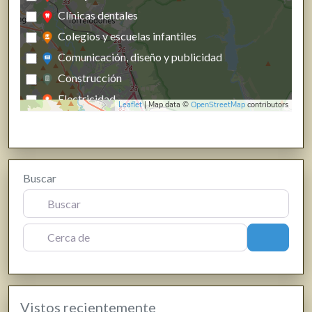
Clínicas dentales
Colegios y escuelas infantiles
Comunicación, diseño y publicidad
Construcción
Electricidad
Leaflet
| Map data ©
OpenStreetMap
contributors
Energías renovables, calefacción y fontanería
Estanco
Farmacias, parafarmacias y herbolarios
Buscar
Ferreterías
Fisioterapia
Floristerías
Cerca de
Buscar
Fotografía y producción audiovisual
Frutas y verduras
Gasóleo
Vistos recientemente
Gasolineras