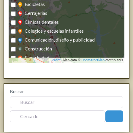
Bicicletas
Cerrajerías
Clínicas dentales
Colegios y escuelas infantiles
Comunicación, diseño y publicidad
Construcción
Electricidad
Leaflet
| Map data ©
OpenStreetMap
contributors
Energías renovables, calefacción y fontanería
Estanco
Farmacias, parafarmacias y herbolarios
Buscar
Ferreterías
Fisioterapia
Floristerías
Cerca de
Buscar
Fotografía y producción audiovisual
Frutas y verduras