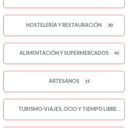
Pilates
Pintores
Psicología
HOSTELERÍA Y RESTAURACIÓN
30
Religiones
Residencias 3ª edad
Seguros
ALIMENTACIÓN Y SUPERMERCADOS
41
Servicios públicos
Ampliar sub-categorias
Tatuajes
Turismo-viajes, ocio y tiempo libre
ARTESANOS
15
Veterinarios/as y mascotas
Yoga
TURISMO-VIAJES, OCIO Y TIEMPO LIBRE