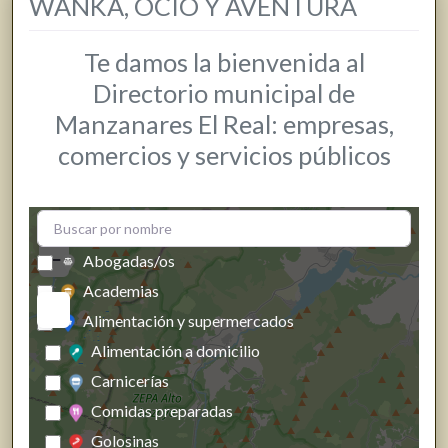
WANKA, OCIO Y AVENTURA
Te damos la bienvenida al
Directorio municipal de
Manzanares El Real: empresas,
comercios y servicios públicos
+
−
Abogadas/os
Academias
Alimentación y supermercados
Alimentación a domicilio
Carnicerías
Comidas preparadas
Golosinas