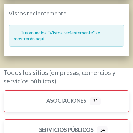
Gasóleo
Vistos recientemente
Gasolineras
Grúas
Hostelería y restauración
Tus anuncios "Vistos recientemente" se
mostrarán aquí.
Informática y telecomunicaciones
Inmobiliarias
Jardinería y viveros
Lavanderías
Todos los sitios (empresas, comercios y
Librerías, papelerías e impresión digital
servicios públicos)
Loterías
Moda, ropa y complementos
ASOCIACIONES
35
Motor
Murales artísticos
Ópticas
Peluquerías, belleza y estética
SERVICIOS PÚBLICOS
34