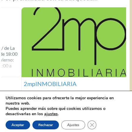
2mpINMOBILIARIA
Utilizamos cookies para ofrecerte la mejor experiencia en
nuestra web.
2mpINMOBILIARIA C/ Panaderos, 44 Local 2
656 185
Puedes aprender más sobre qué cookies utilizamos o
410
info@inmobiliaria2mp.es
De Lunes a viernes, de
desactivarlas en los
ajustes
.
9:00 a 14:00 y de 17:00 a 19:00 horas. Sábados, de 10:00 a
14:00 horas. Web: www.inmobiliaria2mp.es Facebook
Cerrar el banner de 
Aceptar
Rechazar
Ajustes
2mpinmobiliaria 2mpinmobiliaria en Instagram Twitter