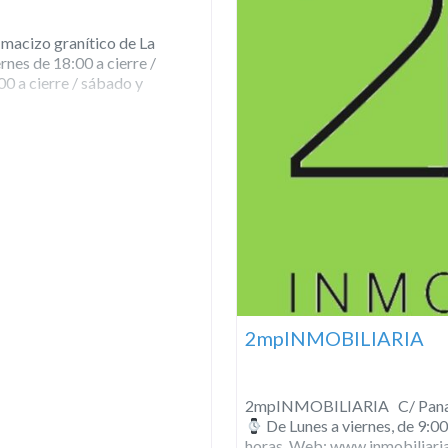
 macizo granítico de La
rnes de 18:00 a cierre /
00 a cierre / sábado y
2mpINMOBILIARIA
2mpINMOBILIARIA C/ Panad
De Lunes a viernes, de 9:00
horas. Web: www.inmobiliari