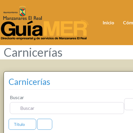
Inicio
Cóm
Carnicerías
Carnicerías
Buscar
Cerc
Título