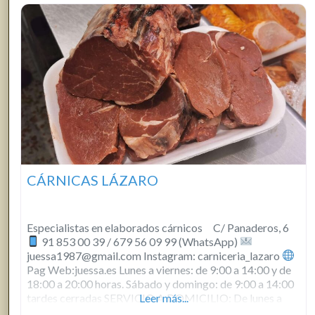
CÁRNICAS LÁZARO
Especialistas en elaborados cárnicos C/ Panaderos, 6
91 853 00 39 / 679 56 09 99 (WhatsApp)
juessa1987@gmail.com Instagram: carniceria_lazaro
Pag Web:juessa.es Lunes a viernes: de 9:00 a 14:00 y de
18:00 a 20:00 horas. Sábado y domingo: de 9:00 a 14:00
tardes cerradas SERVICIO A DOMICILIO: De lunes a
Leer más...
viernes. Pedidos antes de las