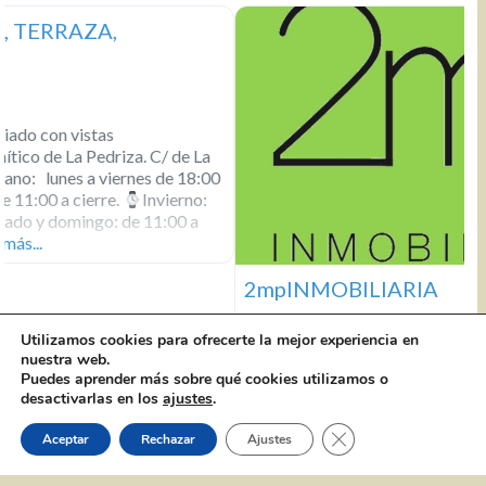
2mpINMOBILIARIA
Utilizamos cookies para ofrecerte la mejor experiencia en
nuestra web.
2mpINMOBILIARIA C/ Panaderos, 44 Local 2
656 185
Puedes aprender más sobre qué cookies utilizamos o
410
info@inmobiliaria2mp.es
De Lunes a viernes, de
desactivarlas en los
ajustes
.
9:00 a 14:00 y de 17:00 a 19:00 horas. Sábados, de 10:00 a
14:00 horas. Web: www.inmobiliaria2mp.es Facebook
Cerrar el banner de 
Aceptar
Rechazar
Ajustes
2mpinmobiliaria 2mpinmobiliaria en Instagram Twitter
2mpinmobiliaria Entrevista (Comercio Local, somos parte
Leer más...