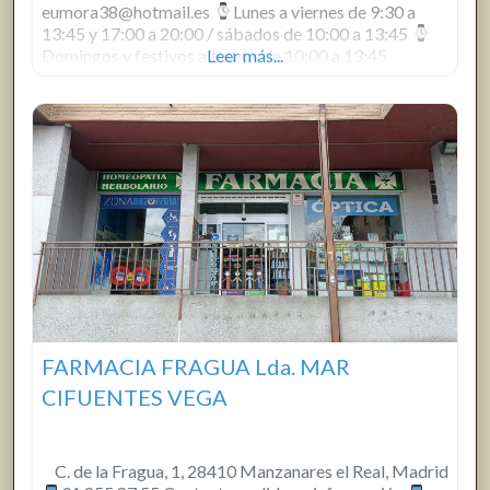
eumora38@hotmail.es
Lunes a viernes de 9:30 a
13:45 y 17:00 a 20:00 / sábados de 10:00 a 13:45
Domingos y festivos alternos de 10:00 a 13:45
Leer más...
FARMACIA FRAGUA Lda. MAR
CIFUENTES VEGA
C. de la Fragua, 1, 28410 Manzanares el Real, Madrid