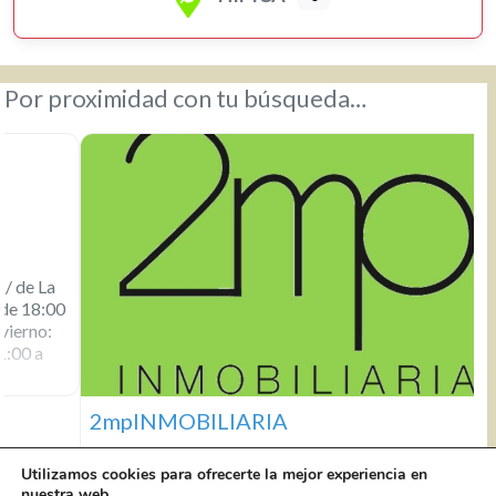
Por proximidad con tu búsqueda…
2mpINMOBILIARIA
Utilizamos cookies para ofrecerte la mejor experiencia en
nuestra web.
2mpINMOBILIARIA C/ Panaderos, 44 Local 2
656 185