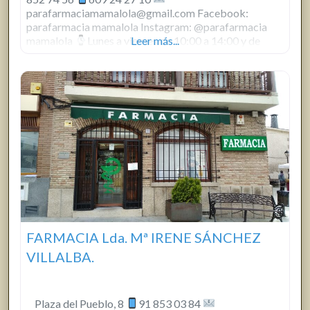
parafarmaciamamalola@gmail.com Facebook:
parafarmacia mamalola Instagram: @parafarmacia
mamalola
Lunes a viernes de 10:00 a 14:00 y de
Leer más...
17:00 a 20:00 / Sábados de 10:00 a 14:00
FARMACIA Lda. Mª IRENE SÁNCHEZ
VILLALBA.
Plaza del Pueblo, 8
91 853 03 84