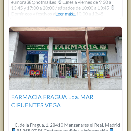
eumora38@hotmail.es
Lunes a viernes de 9:30 a
13:45 y 17:00 a 20:00 / sábados de 10:00 a 13:45
Domingos y festivos alternos de 10:00 a 13:45
Leer más...
FARMACIA FRAGUA Lda. MAR
CIFUENTES VEGA
C. de la Fragua, 1, 28410 Manzanares el Real, Madrid
91 855 87 55 Contacto pedidos e información