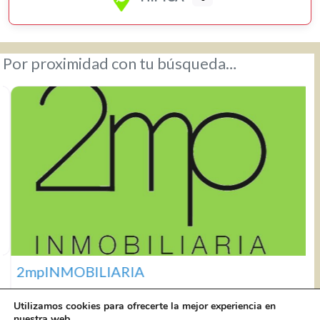
Por proximidad con tu búsqueda…
2mpINMOBILIARIA
Utilizamos cookies para ofrecerte la mejor experiencia en
nuestra web.
2mpINMOBILIARIA C/ Panaderos, 44 Local 2
656 185